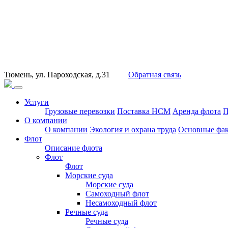
Тюмень, ул. Пароходская, д.31
Обратная связь
Услуги
Грузовые перевозки
Поставка НСМ
Аренда флота
П
О компании
О компании
Экология и охрана труда
Основные фак
Флот
Описание флота
Флот
Флот
Морские суда
Морские суда
Самоходный флот
Несамоходный флот
Речные суда
Речные суда