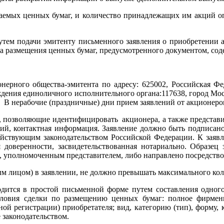
аемых ценных бумаг, и количество принадлежащих им акций о
утем подачи эмитенту письменного заявления о приобретении 
ока размещения ценных бумаг, предусмотренного документом, со
ерного общества-эмитента по адресу: 625002, Российская Феде
ения единоличного исполнительного органа:117638, город Москва
мин, В нерабочие (праздничные) дни прием заявлений от акционеро
, позволяющие идентифицировать акционера, а также представит
кций, контактная информация. Заявление должно быть подписан
действующим законодательством Российской Федерации. К заяв
 доверенности, засвидетельствованная нотариально. Образец 
о, уполномоченным представителем, либо направлено посредство
ым лицом) в заявлении, не должно превышать максимального кол
дится в простой письменной форме путем составления одного
ловия сделки по размещению ценных бумаг: полное фирмен
ной регистрации) приобретателя; вид, категорию (тип), форму,
 законодательством.