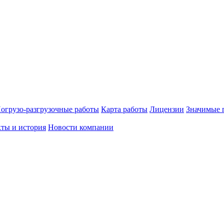
огрузо-разгрузочные работы
Карта работы
Лицензии
Значимые 
ты и история
Новости компании