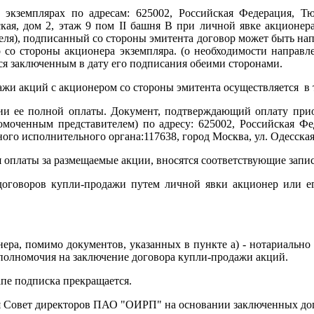
экземплярах по адресам: 625002, Российская Федерация, Тюм
ская, дом 2, этаж 9 пом II башня В при личной явке акционер
еля), подписанный со стороны эмитента договор может быть нап
 со стороны акционера экземпляра. (о необходимости направле
тся заключенным в дату его подписания обеими сторонами.
жи акций с акционером со стороны эмитента осуществляется в т
вии ее полной оплаты. Документ, подтверждающий оплату пр
омоченным представителем) по адресу: 625002, Российская Феде
го исполнительного органа:117638, город Москва, ул. Одесская,
я оплаты за размещаемые акции, вносятся соответствующие зап
договоров купли-продажи путем личной явки акционер или е
нера, помимо документов, указанных в пункте а) - нотариально
 полномочия на заключение договора купли-продажи акций.
апе подписка прекращается.
ния Совет директоров ПАО "ОИРП" на основании заключенных до