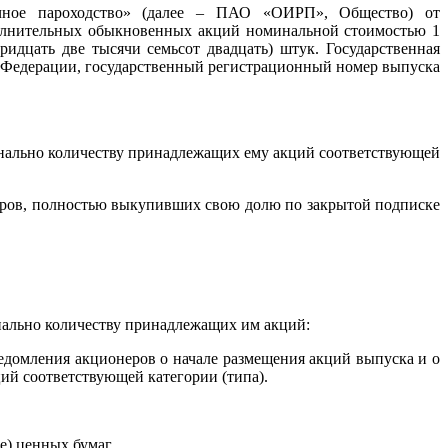
ечное пароходство» (далее – ПАО «ОИРП», Общество) от
ополнительных обыкновенных акций номинальной стоимостью 1
ридцать две тысячи семьсот двадцать) штук. Государственная
 Федерации, государственный регистрационный номер выпуска
нально количеству принадлежащих ему акций соответствующей
еров, полностью выкупивших свою долю по закрытой подписке
нально количеству принадлежащих им акций:
ведомления акционеров о начале размещения акций выпуска и о
й соответствующей категории (типа).
е) ценных бумаг.