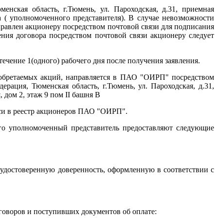
енская область, г.Тюмень, ул. Пароходская, д.31, приемная
а ( уполномоченного представителя). В случае невозможности
равлен акционеру посредством почтовой связи для подписания
ния договора посредством почтовой связи акционеру следует
ечение 1(одного) рабочего дня после получения заявления.
иобретаемых акций, направляется в ПАО "ОИРП" посредством
рация, Тюменская область, г.Тюмень, ул. Пароходская, д.31,
 дом 2, этаж 9 пом II башня В
иси в реестр акционеров ПАО "ОИРП".
го уполномоченный представитель предоставляют следующие
 удостоверенную доверенность, оформленную в соответствии с
говоров и поступивших документов об оплате: