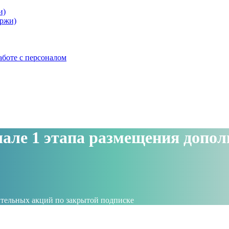
и)
ржи)
аботе с персоналом
начале 1 этапа размещения доп
нительных акций по закрытой подписке