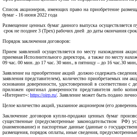
Список акционеров, имеющих право на приобретение размещ
бумаг - 16 июня 2022 года
Размещение ценных бумаг данного выпуска осуществляется п
срок не позднее 3 (Трех) рабочих дней до даты окончания ср
Порядок заключения договоров:
Прием заявлений осуществляется по месту нахождения акцион
приемная Исполнительного директора, а также по месту нахожд
09 час. 00 мин. до 17 час. 30 мин., в пятницу – до 16 час.30 
Заявление на приобретение акций должно содержать сведения
заявления представителем), количество приобретаемых им а
основании доверенности, удостоверенной в соответствии с 
приложен оригинал доверенности представителя либо копия
«Интернет»:
https://oirp.ru/
. Заявление может быть подано личн
Целое количество акций, указанное акционером (его доверенн
Заключение договоров купли-продажи ценных бумаг произво
существенные (предусмотренные законодательством РФ) ус
(наименование) и паспортные данные (данные о государствен
размещения, порядок оплаты, иные сведения, предусмотренные