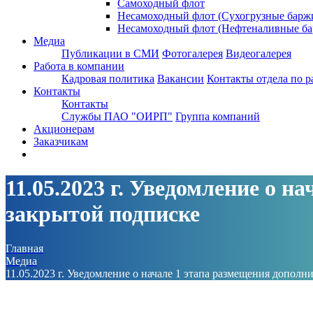
Самоходный флот
Несамоходный флот (Сухогрузные барж
Несамоходный флот (Нефтеналивные ба
Медиа
Публикации в СМИ
Фотогалерея
Видеогалерея
Работа в компании
Кадровая политика
Вакансии
Контакты отдела по р
Контакты
Контакты
Службы ПАО "ОИРП"
Группа компаний
Акционерам
Заказчикам
11.05.2023 г. Уведомление о 
закрытой подписке
Главная
Медиа
11.05.2023 г. Уведомление о начале 1 этапа размещения допол