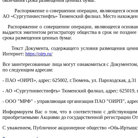
окончания срока размещения ценных бумаг.
Распоряжение о совершении операции, являющееся основание
АО «Сургутинвестнефть» Тюменский филиал. Место нахождения р
Распоряжение о совершении операции, являющееся основание
выдается эмитентом регистратору общества в срок не позднее
срока размещения ценных бумаг.
Текст Документа, содержащего условия размещения ценных
Интернет:
https://oirp.ru/
Все заинтересованные лица могут ознакомиться с Документом
по следующим адресам:
- ПАО «ОИРП», адрес: 625002, г.Тюмень, ул. Пароходская, д.31
- АО «Сургутинвестнефть» Тюменский филиал, адрес: 625019, г.
- ООО "МРФ" - управляющая организация ПАО "ОИРП", адрес: 11
Информируем Вас о том, что в соответствии с действующим
приобретаемыми Акциями до государственной регистрации Отч
С уважением, Публичное акционерное общество «Обь-Иртышс