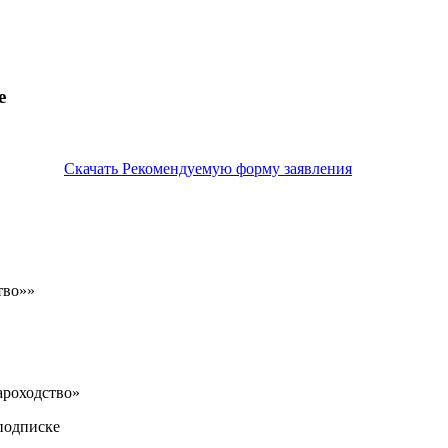
е
Скачать Рекомендуемую форму заявления
тво»»
ароходство»
подписке