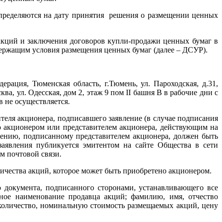
пределяются на дату принятия решения о размещении ценных
акций и заключения договоров купли-продажи ценных бумаг в
держащим условия размещения ценных бумаг (далее – ДСУР).
рация, Тюменская область, г.Тюмень, ул. Пароходская, д.31,
, ул. Одесская, дом 2, этаж 9 пом II башня В в рабочие дни с
в не осуществляется.
еля акционера, подписавшего заявление (в случае подписания
о акционером или представителем акционера, действующим на
лению, подписанному представителем акционера, должен быть
заявления публикуется эмитентом на сайте Общества в сети
м почтовой связи.
ичества акций, которое может быть приобретено акционером.
 документа, подписанного сторонами, устанавливающего все
ное наименование продавца акций; фамилию, имя, отчество
 количество, номинальную стоимость размещаемых акций, цену