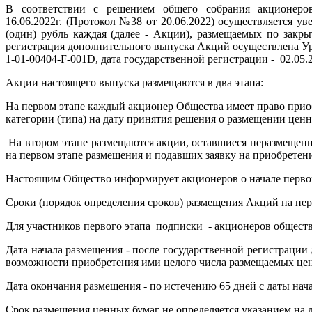
В соответствии с решением общего собрания акционеро
16.06.2022г. (Протокол №38 от 20.06.2022) осуществляется
(один) рубль каждая (далее - Акции), размещаемых по закры
регистрация дополнительного выпуска Акций осуществлена У
1-01-00404-F-001D, дата государственной регистрации - 02.05.2
Акции настоящего выпуска размещаются в два этапа:
На первом этапе каждый акционер Общества имеет право при
категории (типа) на дату принятия решения о размещении ценн
На втором этапе размещаются акции, оставшиеся неразмещен
на первом этапе размещения и подавших заявку на приобретен
Настоящим Общество информирует акционеров о начале перво
Сроки (порядок определения сроков) размещения Акций на пер
Для участников первого этапа подписки - акционеров общес
Дата начала размещения - после государственной регистрации
возможности приобретения ими целого числа размещаемых цен
Дата окончания размещения - по истечению 65 дней с даты на
Срок размещения ценных бумаг не определяется указанием на