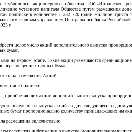
в Публичного акционерного общества «Обь-Иртышское р
 увеличение уставного капитала Общества путем размещения д
той подписке в количестве 1 332 720 (один миллион триста т
ральским главным управлением Центрального банка Российской
023 г.
обрести целое число акций дополнительного выпуска пропорцио
ых бумаг.
ными на первом этапе. Такие акции размещаются среди акцион
ие неразмещенных ценных бумаг.
го этапа размещения Акций.
вом этапе подписки.
тва, приобретающих акции дополнительного выпуска пропорцио
 дополнительного выпуска акций со дня, следующего за днем у
ных бумаг пропорционально количеству принадлежащих им акци
чала размещения включительно.
 даты раскрытия информации о выпуске (дополнительном выпуск