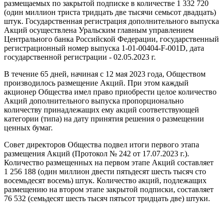
размещаемых по закрытой подписке в количестве 1 332 720
(один миллион триста тридцать две тысячи семьсот двадцать)
штук. Государственная регистрация дополнительного выпуска
Акций осуществлена Уральским главным управлением
Центрального банка Российской Федерации, государственный
регистрационный номер выпуска 1-01-00404-F-001D, дата
государственной регистрации - 02.05.2023 г.
В течение 65 дней, начиная с 12 мая 2023 года, Обществом
производилось размещение Акций. При этом каждый
акционер Общества имел право приобрести целое количество
Акций дополнительного выпуска пропорционально
количеству принадлежащих ему акций соответствующей
категории (типа) на дату принятия решения о размещении
ценных бумаг.
Совет директоров Общества подвел итоги первого этапа
размещения Акций (Протокол № 242 от 17.07.2023 г.).
Количество размещенных на первом этапе Акций составляет
1 256 188 (один миллион двести пятьдесят шесть тысяч сто
восемьдесят восемь) штук. Количество акций, подлежащих
размещению на втором этапе закрытой подписки, составляет
76 532 (семьдесят шесть тысяч пятьсот тридцать две) штуки.