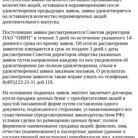
количество акций, оставшихся неразмещенными после
удовлетворения предыдущих заявок, заявка удовлетворяется
на оставшееся количество неразмещенных акций
дополнительного выпуска.
Поступившие заявки рассматриваются Советом директоров
ПАО "ОИРП" в течение 3 дней по истечению указанного 14-
дневного срока по приему заявок. Об итогах рассмотрения
заявители извещаются в срок не позднее 3 дней с даты
рассмотрения Советом директоров общества указанных
заявок путем направления каждому из них уведомления об
удовлетворении (не полном удовлетворении, отказе в
удовлетворении) заявки заказным письмом. О результатах
рассмотрения заявитель также вправе узнать по телефонам:
8(495)122-21-11 доб.118.
На основании поданных заявок эмитент заключает договоры
купли-продажи ценных бумаг с приобретателями акций в
простой письменной форме путем составления одного
документа, подписанного сторонами, устанавливающего все
существенные (предусмотренные законодательством РФ)
условия сделки по размещению ценных бумаг: полное
фирменное наименование продавца акций; фамилию, имя,
отчество (наименование) и паспортные данные (данные о
государственной регистрации) приобретателя; вид, категорию