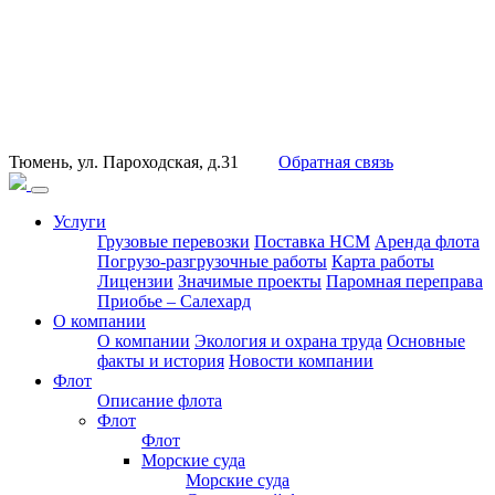
Тюмень, ул. Пароходская, д.31
Обратная связь
Услуги
Грузовые перевозки
Поставка НСМ
Аренда флота
Погрузо-разгрузочные работы
Карта работы
Лицензии
Значимые проекты
Паромная переправа
Приобье – Салехард
О компании
О компании
Экология и охрана труда
Основные
факты и история
Новости компании
Флот
Описание флота
Флот
Флот
Морские суда
Морские суда