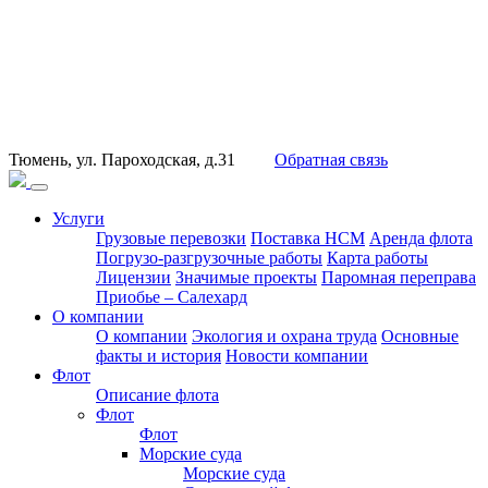
Тюмень, ул. Пароходская, д.31
Обратная связь
Услуги
Грузовые перевозки
Поставка НСМ
Аренда флота
Погрузо-разгрузочные работы
Карта работы
Лицензии
Значимые проекты
Паромная переправа
Приобье – Салехард
О компании
О компании
Экология и охрана труда
Основные
факты и история
Новости компании
Флот
Описание флота
Флот
Флот
Морские суда
Морские суда