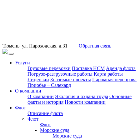
Тюмень, ул. Пароходская, д.31
Обратная связь
Услуги
Грузовые перевозки
Поставка НСМ
Аренда флота
Погрузо-разгрузочные работы
Карта работы
Лицензии
Значимые проекты
Паромная переправа
Приобье – Салехард
О компании
О компании
Экология и охрана труда
Основные
факты и история
Новости компании
Флот
Описание флота
Флот
Флот
Морские суда
Морские суда