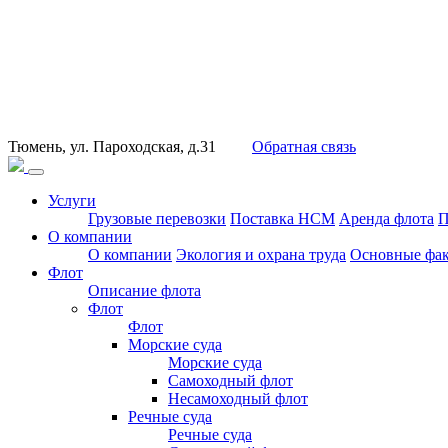
Тюмень, ул. Пароходская, д.31
Обратная связь
Услуги
Грузовые перевозки
Поставка НСМ
Аренда флота
П
О компании
О компании
Экология и охрана труда
Основные фак
Флот
Описание флота
Флот
Флот
Морские суда
Морские суда
Самоходный флот
Несамоходный флот
Речные суда
Речные суда