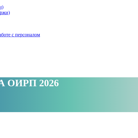
и)
ржи)
аботе с персоналом
СА ОИРП 2026