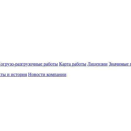
огрузо-разгрузочные работы
Карта работы
Лицензии
Значимые 
ты и история
Новости компании