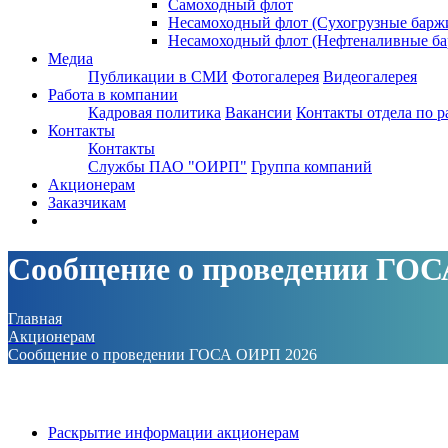
Самоходный флот
Несамоходный флот (Сухогрузные барж
Несамоходный флот (Нефтеналивные ба
Медиа
Публикации в СМИ
Фотогалерея
Видеогалерея
Работа в компании
Кадровая политика
Вакансии
Контакты отдела по р
Контакты
Контакты
Службы ПАО "ОИРП"
Группа компаний
Акционерам
Заказчикам
Сообщение о проведении ГО
Главная
Акционерам
Сообщение о проведении ГОСА ОИРП 2026
Раскрытие информации акционерам