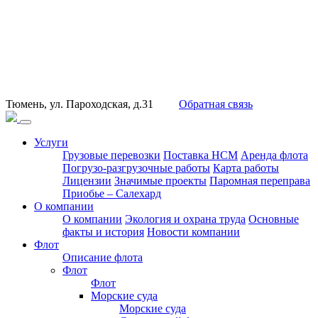
Тюмень, ул. Пароходская, д.31
Обратная связь
Услуги
Грузовые перевозки
Поставка НСМ
Аренда флота
Погрузо-разгрузочные работы
Карта работы
Лицензии
Значимые проекты
Паромная переправа
Приобье – Салехард
О компании
О компании
Экология и охрана труда
Основные
факты и история
Новости компании
Флот
Описание флота
Флот
Флот
Морские суда
Морские суда