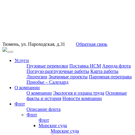
Тюмень, ул. Пароходская, д.31
Обратная связь
Услуги
Грузовые перевозки
Поставка НСМ
Аренда флота
Погрузо-разгрузочные работы
Карта работы
Лицензии
Значимые проекты
Паромная переправа
Приобье – Салехард
О компании
О компании
Экология и охрана труда
Основные
факты и история
Новости компании
Флот
Описание флота
Флот
Флот
Морские суда
Морские суда