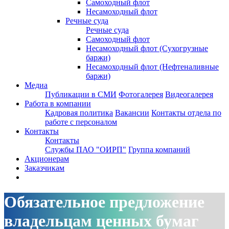
Самоходный флот
Несамоходный флот
Речные суда
Речные суда
Самоходный флот
Несамоходный флот (Сухогрузные
баржи)
Несамоходный флот (Нефтеналивные
баржи)
Медиа
Публикации в СМИ
Фотогалерея
Видеогалерея
Работа в компании
Кадровая политика
Вакансии
Контакты отдела по
работе с персоналом
Контакты
Контакты
Службы ПАО "ОИРП"
Группа компаний
Акционерам
Заказчикам
Обязательное предложение
владельцам ценных бумаг